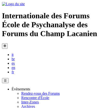
Internationale des Forums
École de Psychanalyse des
Forums du Champ Lacanien
🌐
it
br
es
en
fr
☰
Évènements
Rendez-vous des Forums
Rencontre d'École
Inter-Zones
Archives