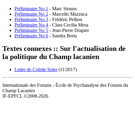
Préliminaire No 1
- Marc Strauss
Préliminaire No 2
- Marcello Mazzuca
Préliminaire No 3
- Frédéric Pellion
Préliminaire No 4
- Clara Cecilia Mesa
Préliminaire No 5
- Jean-Pierre Drapier
Préliminaire No 6
- Sandra Berta
Textes connexes :: Sur l'actualisation de
la politique du Champ lacanien
Lettre de Colette Soler
(11/2017)
Internationale des Forums - École de Psychanalyse des Forums du
Champ Lacanien
IF-EPFCL ©2008-2026