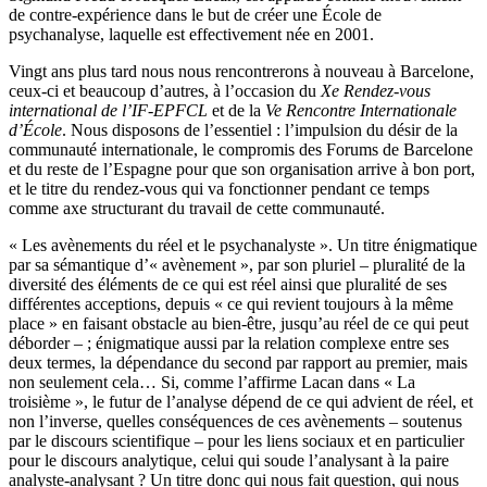
de contre-expérience dans le but de créer une École de
psychanalyse, laquelle est effectivement née en 2001.
Vingt ans plus tard nous nous rencontrerons à nouveau à Barcelone,
ceux-ci et beaucoup d’autres, à l’occasion du
Xe Rendez-vous
international de l’IF-EPFCL
et de la
Ve Rencontre Internationale
d’École
. Nous disposons de l’essentiel : l’impulsion du désir de la
communauté internationale, le compromis des Forums de Barcelone
et du reste de l’Espagne pour que son organisation arrive à bon port,
et le titre du rendez-vous qui va fonctionner pendant ce temps
comme axe structurant du travail de cette communauté.
« Les avènements du réel et le psychanalyste ». Un titre énigmatique
par sa sémantique d’« avènement », par son pluriel – pluralité de la
diversité des éléments de ce qui est réel ainsi que pluralité de ses
différentes acceptions, depuis « ce qui revient toujours à la même
place » en faisant obstacle au bien-être, jusqu’au réel de ce qui peut
déborder – ; énigmatique aussi par la relation complexe entre ses
deux termes, la dépendance du second par rapport au premier, mais
non seulement cela… Si, comme l’affirme Lacan dans « La
troisième », le futur de l’analyse dépend de ce qui advient de réel, et
non l’inverse, quelles conséquences de ces avènements – soutenus
par le discours scientifique – pour les liens sociaux et en particulier
pour le discours analytique, celui qui soude l’analysant à la paire
analyste-analysant ? Un titre donc qui nous fait question, qui nous