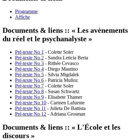
Programme
Affiche
Documents & liens :: « Les avènements
du réel et le psychanalyste »
Pré-texte No 1
- Colette Soler
Pré-texte No 2
- Sandra Leticia Berta
Pré-texte No 3
- Rithée Cevasco
Pré-texte No 4
- Diego Mautino
Pré-texte No 5
- Silvia Migdalek
Pré-texte No 6
- Patricia Muñoz
Pré-texte No 7
- Colette Soler
Pré-texte No 8
- Susan Schwartz
Pré-texte No 9
- Elisabete Thamer
Pré-texte No 10
- Carmen Lafuente
Pré-texte No 11
- Julieta De Battista
Pré-texte No 12
- Adriana Grosman
Documents & liens :: « L'École et les
discours »