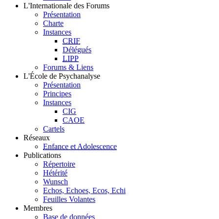
L'Internationale des Forums
Présentation
Charte
Instances
CRIF
Délégués
LIPP
Forums & Liens
L'École de Psychanalyse
Présentation
Principes
Instances
CIG
CAOE
Cartels
Réseaux
Enfance et Adolescence
Publications
Répertoire
Hétérité
Wunsch
Echos, Echoes, Ecos, Echi
Feuilles Volantes
Membres
Base de données