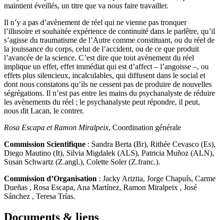
maintient éveillés, un titre que va nous faire travailler.
Il n’y a pas d’avènement de réel qui ne vienne pas tronquer
l’illusoire et souhaitée expérience de continuité dans le parlêtre, qu’il
s’agisse du traumatisme de l’Autre comme constituant, ou du réel de
la jouissance du corps, celui de l’accident, ou de ce que produit
l’avancée de la science. C’est dire que tout avènement du réel
implique un effet, effet immédiat qui est d’affect – l’angoisse –, ou
effets plus silencieux, incalculables, qui diffusent dans le social et
dont nous constatons qu’ils ne cessent pas de produire de nouvelles
ségrégations. Il n’est pas entre les mains du psychanalyste de réduire
les avènements du réel ; le psychanalyste peut répondre, il peut,
nous dit Lacan, le contrer.
Rosa Escapa et Ramon Miralpeix
, Coordination générale
Commission Scientifique
: Sandra Berta (Br), Rithée Cevasco (Es),
Diego Mautino (It), Silvia Migdalek (ALS), Patricia Muñoz (ALN),
Susan Schwartz (Z.angl.), Colette Soler (Z.franc.).
Commission d’Organisation
: Jacky Ariztia, Jorge Chapuís, Carme
Dueñas , Rosa Escapa, Ana Martínez, Ramon Miralpeix , José
Sánchez , Teresa Trías.
Documents & liens