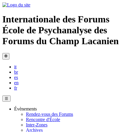
Internationale des Forums
École de Psychanalyse des
Forums du Champ Lacanien
🌐
it
br
es
en
fr
☰
Évènements
Rendez-vous des Forums
Rencontre d'École
Inter-Zones
Archives