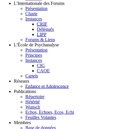
L'Internationale des Forums
Présentation
Charte
Instances
CRIF
Délégués
LIPP
Forums & Liens
L'École de Psychanalyse
Présentation
Principes
Instances
CIG
CAOE
Cartels
Réseaux
Enfance et Adolescence
Publications
Répertoire
Hétérité
Wunsch
Echos, Echoes, Ecos, Echi
Feuilles Volantes
Membres
Base de données