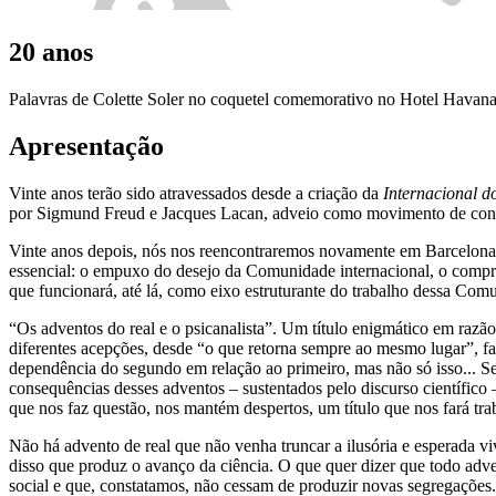
20 anos
Palavras de Colette Soler no coquetel comemorativo no Hotel Havana 
Apresentação
Vinte anos terão sido atravessados desde a criação da
Internacional 
por Sigmund Freud e Jacques Lacan, adveio como movimento de contra
Vinte anos depois, nós nos reencontraremos novamente em Barcelona,
essencial: o empuxo do desejo da Comunidade internacional, o compro
que funcionará, até lá, como eixo estruturante do trabalho dessa Com
“Os adventos do real e o psicanalista”. Um título enigmático em razã
diferentes acepções, desde “o que retorna sempre ao mesmo lugar”, fa
dependência do segundo em relação ao primeiro, mas não só isso... Se
consequências desses adventos – sustentados pelo discurso científico – 
que nos faz questão, nos mantém despertos, um título que nos fará tra
Não há advento de real que não venha truncar a ilusória e esperada vi
disso que produz o avanço da ciência. O que quer dizer que todo advent
social e que, constatamos, não cessam de produzir novas segregações. 