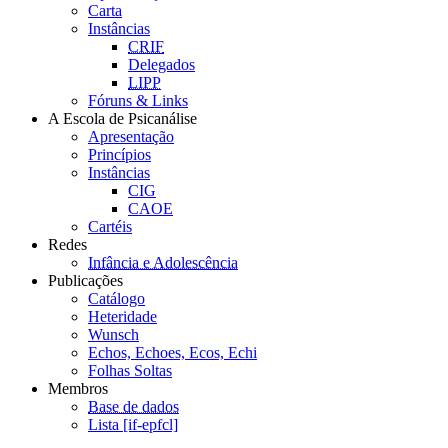
Carta
Instâncias
CRIF
Delegados
LIPP
Fóruns & Links
A Escola de Psicanálise
Apresentação
Princípios
Instâncias
CIG
CAOE
Cartéis
Redes
Infância e Adolescência
Publicações
Catálogo
Heteridade
Wunsch
Echos, Echoes, Ecos, Echi
Folhas Soltas
Membros
Base de dados
Lista [if-epfcl]