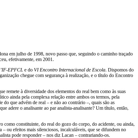
celona em julho de 1998, novo passo que, seguindo o caminho traçado
ceu, efetivamente, em 2001.
 l’IF-EPFCL
e do
VI Encontro Internacional de Escola
. Dispomos do
anização chegue com segurança à realização, e o título do Encontro
 que remete à diversidade dos elementos do real bem como às suas
ático ainda pela complexa relação entre ambos os termos, pela
 do que advém de real – e não ao contrário –, quais são as
 que adere o analisante ao par analista-analisante? Um título, então,
ro como constituinte, do real do gozo do corpo, do acidente, ou ainda,
a – ou efeitos mais silenciosos, incalculáveis, que se difundem no
nalista pode responder – nos diz Lacan – contrariando-os.