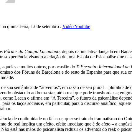
na quinta-feira, 13 de setembro :
Vidéo Youtube
dos Fóruns do Campo Lacaniano
, depois da iniciativa lançada em Bar
-experiência visando a criação de uma Escola de Psicanálise que nas
 aqueles e muitos outros, por ocasião do
X Encontro Internacional da
misso dos Fóruns de Barcelona e do resto da Espanha para que sua org
unidade.
o de sua semântica de “adventos”; em razão de seu plural – pluralidade
zendo obstáculo ao bem-estar, até o real que pode transbordar –; enigm
, como Lacan o afirma em “A Terceira”, o futuro da psicanálise depende
para os laços sociais e, em particular, para o discurso analítico, aquele
balhar.
vência de continuidade no falasser, quer se trate do traumatismo do Out
o do real implica um efeito, efeito imediato que é de afeto – a angústi
Não está nas mãos do psicanalista reduzir os adventos do real; o psica