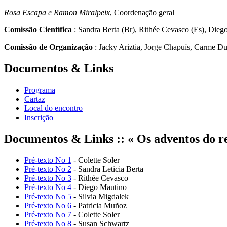
Rosa Escapa e Ramon Miralpeix
, Coordenação geral
Comissão Científica
: Sandra Berta (Br), Rithée Cevasco (Es), Diego
Comissão de Organização
: Jacky Ariztia, Jorge Chapuís, Carme Du
Documentos & Links
Programa
Cartaz
Local do encontro
Inscrição
Documentos & Links :: « Os adventos do rea
Pré-texto No 1
- Colette Soler
Pré-texto No 2
- Sandra Leticia Berta
Pré-texto No 3
- Rithée Cevasco
Pré-texto No 4
- Diego Mautino
Pré-texto No 5
- Silvia Migdalek
Pré-texto No 6
- Patricia Muñoz
Pré-texto No 7
- Colette Soler
Pré-texto No 8
- Susan Schwartz