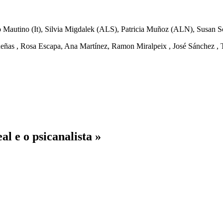
 Mautino (It), Silvia Migdalek (ALS), Patricia Muñoz (ALN), Susan Sch
eñas , Rosa Escapa, Ana Martínez, Ramon Miralpeix , José Sánchez , T
l e o psicanalista »