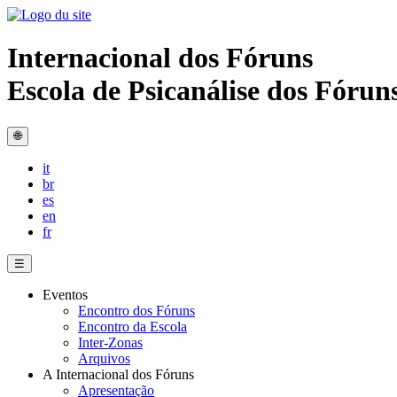
Internacional dos Fóruns
Escola de Psicanálise dos Fóru
🌐
it
br
es
en
fr
☰
Eventos
Encontro dos Fóruns
Encontro da Escola
Inter-Zonas
Arquivos
A Internacional dos Fóruns
Apresentação