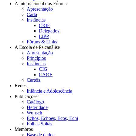
A Internacional dos Fóruns
Apresentação
Carta
Instâncias
CRIF
Delegados
LIPP
Fóruns & Links
A Escola de Psicanálise
Apresentação
Princípios
Instâncias
CIG
CAOE
Cartéis
Redes
Infância e Adolescência
Publicações
Catálogo
Heteridade
Wunsch
Echos, Echoes, Ecos, Echi
Folhas Soltas
Membros
Base de dados