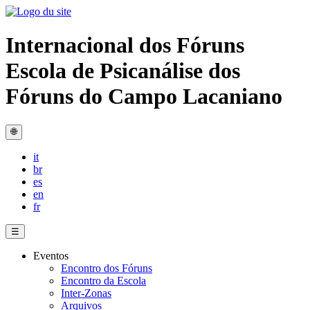
Internacional dos Fóruns
Escola de Psicanálise dos
Fóruns do Campo Lacaniano
🌐
it
br
es
en
fr
☰
Eventos
Encontro dos Fóruns
Encontro da Escola
Inter-Zonas
Arquivos