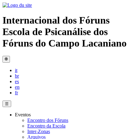
Internacional dos Fóruns
Escola de Psicanálise dos
Fóruns do Campo Lacaniano
🌐
it
br
es
en
fr
☰
Eventos
Encontro dos Fóruns
Encontro da Escola
Inter-Zonas
Arquivos