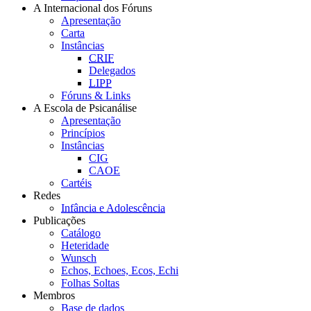
A Internacional dos Fóruns
Apresentação
Carta
Instâncias
CRIF
Delegados
LIPP
Fóruns & Links
A Escola de Psicanálise
Apresentação
Princípios
Instâncias
CIG
CAOE
Cartéis
Redes
Infância e Adolescência
Publicações
Catálogo
Heteridade
Wunsch
Echos, Echoes, Ecos, Echi
Folhas Soltas
Membros
Base de dados