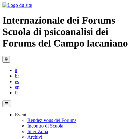
Internazionale dei Forums
Scuola di psicoanalisi dei
Forums del Campo lacaniano
🌐
it
br
es
en
fr
☰
Eventi
Rendez-vous dei Forums
Incontro di Scuola
Inter-Zona
Archivi