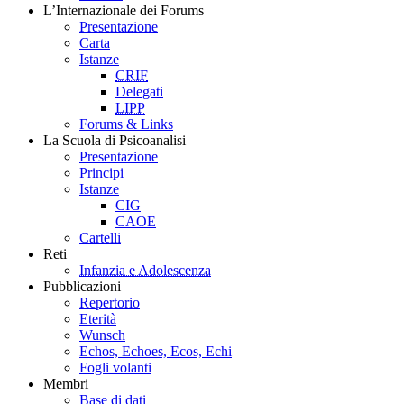
L’Internazionale dei Forums
Presentazione
Carta
Istanze
CRIF
Delegati
LIPP
Forums & Links
La Scuola di Psicoanalisi
Presentazione
Principi
Istanze
CIG
CAOE
Cartelli
Reti
Infanzia e Adolescenza
Pubblicazioni
Repertorio
Eterità
Wunsch
Echos, Echoes, Ecos, Echi
Fogli volanti
Membri
Base di dati