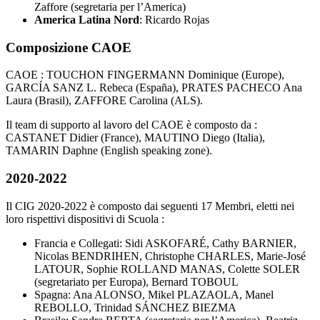
Zaffore (segretaria per l’America)
America Latina Nord
: Ricardo Rojas
Composizione CAOE
CAOE : TOUCHON FINGERMANN Dominique (Europe),
GARCÍA SANZ L. Rebeca (España), PRATES PACHECO Ana
Laura (Brasil), ZAFFORE Carolina (ALS).
Il team di supporto al lavoro del CAOE è composto da :
CASTANET Didier (France), MAUTINO Diego (Italia),
TAMARIN Daphne (English speaking zone).
2020-2022
Il CIG 2020-2022 è composto dai seguenti 17 Membri, eletti nei
loro rispettivi dispositivi di Scuola :
Francia e Collegati: Sidi ASKOFARÉ, Cathy BARNIER,
Nicolas BENDRIHEN, Christophe CHARLES, Marie-José
LATOUR, Sophie ROLLAND MANAS, Colette SOLER
(segretariato per Europa), Bernard TOBOUL
Spagna: Ana ALONSO, Mikel PLAZAOLA, Manel
REBOLLO, Trinidad SÁNCHEZ BIEZMA