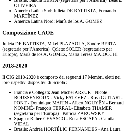
Brasile: Sandra BERTA (segretaria per l’America), Beatriz
OLIVEIRA
America Latina Sud: Julieta DE BATTISTA, Fernando
MARTÍNEZ
America Latina Nord: María de los A. GÓMEZ
Composizione CAOE
Julieta DE BATTISTA, Mikel PLAZAOLA, Sandre BERTA
(segretaria per l’America), Colette SOLER (segretariato per
Europa), María de los A. GÓMEZ, Maria Teresa MAIOCCHI
2018-2020
Il CIG 2018-2020 è composto dai seguenti 17 Membri, eletti nei
loro rispettivi dispositivi di Scuola :
Francia e Collegati: Jean-Michel ARZUR - Nicole
BOUSSEYROUX - Vicky ESTEVEZ - Rosa GUITART-
PONT - Dominique MARIN - Albert NGUYÊN - Bernard
NOMINÉ- François TERRAL- Elisabete THAMER
(segretaria per l’Europa) - Patricia ZAROWSKY
Spagna: Rithée CEVASCO - Rosa ESCAPA - Camila
VIDAL
Brasile: Andréa HORTÉLIO FERNANDES - Ana Laura