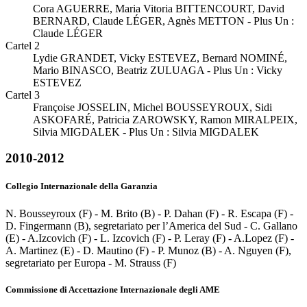
Cora AGUERRE, Maria Vitoria BITTENCOURT, David
BERNARD, Claude LÉGER, Agnès METTON - Plus Un :
Claude LÉGER
Cartel 2
Lydie GRANDET, Vicky ESTEVEZ, Bernard NOMINÉ,
Mario BINASCO, Beatriz ZULUAGA - Plus Un : Vicky
ESTEVEZ
Cartel 3
Françoise JOSSELIN, Michel BOUSSEYROUX, Sidi
ASKOFARÉ, Patricia ZAROWSKY, Ramon MIRALPEIX,
Silvia MIGDALEK - Plus Un : Silvia MIGDALEK
2010-2012
Collegio Internazionale della Garanzia
N. Bousseyroux (F) - M. Brito (B) - P. Dahan (F) - R. Escapa (F) -
D. Fingermann (B), segretariato per l’America del Sud - C. Gallano
(E) - A.Izcovich (F) - L. Izcovich (F) - P. Leray (F) - A.Lopez (F) -
A. Martinez (E) - D. Mautino (F) - P. Munoz (B) - A. Nguyen (F),
segretariato per Europa - M. Strauss (F)
Commissione di Accettazione Internazionale degli AME