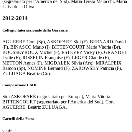
(segretariato per l’America del Sud), Maria Teresa Maiocchi, Maria
Luisa de la Oliva.
2012-2014
Collegio Internazionale della Garanzia
AGUERRE Cora (Sp), ASKOFARE Sidi (F), BERNARD David
(F), BINASCO Mario (I), BITTENCOURT Maria Vitoria (Br),
BOUSSEYROUX Michel (F), ESTEVEZ Vicky (F), GRANDET
Lydie (F), JOSSELIN Françoise (F), LEGER Claude (F),
METTON Agnes (F), MIGDALEK Silvia (Arg), MIRALPEIX
Ramon (Sp), NOMINE Bernard (F), ZAROWSKY Patricia (F),
ZULUAGA Beatriz (Co).
Composizione CAOE
Sidi ASKOFARÉ (segretariato per Europa), Maria Vitoria
BITTENCOURT (segretariato per l’America del Sud), Cora
AGUERRE, Beatriz ZULUAGA.
Cartelli della Passe
Cartel 1