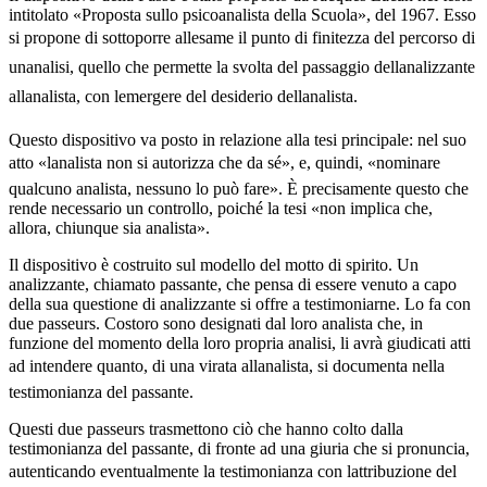
intitolato
Proposta sullo psicoanalista della Scuola
, del 1967. Esso
si propone di sottoporre allesame il punto di finitezza del percorso di
unanalisi, quello che permette la svolta del passaggio dellanalizzante
allanalista, con lemergere del desiderio dellanalista.
Questo dispositivo va posto in relazione alla tesi principale: nel suo
atto
lanalista non si autorizza che da sé
, e, quindi,
nominare
qualcuno analista, nessuno lo può fare
. È precisamente questo che
rende necessario un controllo, poiché la tesi
non implica che,
allora, chiunque sia analista
.
Il dispositivo è costruito sul modello del motto di spirito. Un
analizzante, chiamato passante, che pensa di essere venuto a capo
della sua questione di analizzante si offre a testimoniarne. Lo fa con
due passeurs. Costoro sono designati dal loro analista che, in
funzione del momento della loro propria analisi, li avrà giudicati atti
ad intendere quanto, di una virata allanalista, si documenta nella
testimonianza del passante.
Questi due passeurs trasmettono ciò che hanno colto dalla
testimonianza del passante, di fronte ad una giuria che si pronuncia,
autenticando eventualmente la testimonianza con lattribuzione del