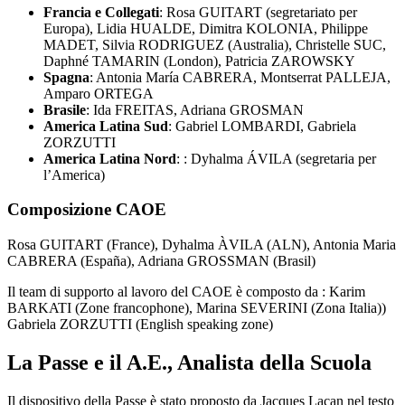
Francia e Collegati
: Rosa GUITART (segretariato per
Europa), Lidia HUALDE, Dimitra KOLONIA, Philippe
MADET, Silvia RODRIGUEZ (Australia), Christelle SUC,
Daphné TAMARIN (London), Patricia ZAROWSKY
Spagna
: Antonia María CABRERA, Montserrat PALLEJA,
Amparo ORTEGA
Brasile
: Ida FREITAS, Adriana GROSMAN
America Latina Sud
: Gabriel LOMBARDI, Gabriela
ZORZUTTI
America Latina Nord
: : Dyhalma ÁVILA (segretaria per
l’America)
Composizione CAOE
Rosa GUITART (France), Dyhalma ÀVILA (ALN), Antonia Maria
CABRERA (España), Adriana GROSSMAN (Brasil)
Il team di supporto al lavoro del CAOE è composto da : Karim
BARKATI (Zone francophone), Marina SEVERINI (Zona Italia))
Gabriela ZORZUTTI (English speaking zone)
La Passe e il A.E., Analista della Scuola
Il dispositivo della Passe è stato proposto da Jacques Lacan nel testo