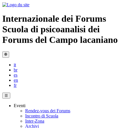
Internazionale dei Forums
Scuola di psicoanalisi dei
Forums del Campo lacaniano
🌐
it
br
es
en
fr
☰
Eventi
Rendez-vous dei Forums
Incontro di Scuola
Inter-Zona
Archivi