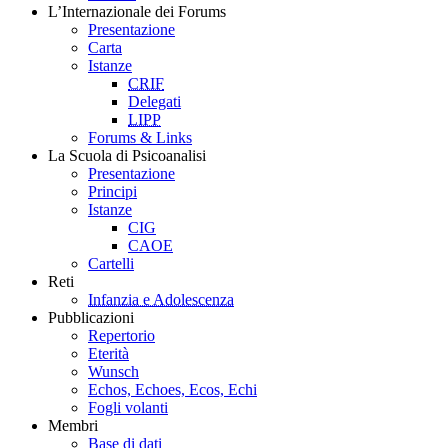
L’Internazionale dei Forums
Presentazione
Carta
Istanze
CRIF
Delegati
LIPP
Forums & Links
La Scuola di Psicoanalisi
Presentazione
Principi
Istanze
CIG
CAOE
Cartelli
Reti
Infanzia e Adolescenza
Pubblicazioni
Repertorio
Eterità
Wunsch
Echos, Echoes, Ecos, Echi
Fogli volanti
Membri
Base di dati