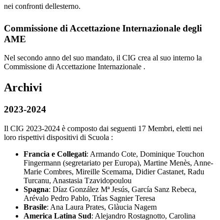
nei confronti dellesterno.
Commissione di Accettazione Internazionale degli
AME
Nel secondo anno del suo mandato, il CIG crea al suo interno la
Commissione di Accettazione Internazionale .
Archivi
2023-2024
Il CIG 2023-2024 è composto dai seguenti 17 Membri, eletti nei
loro rispettivi dispositivi di Scuola :
Francia e Collegati
: Armando Cote, Dominique Touchon
Fingermann (segretariato per Europa), Martine Menès, Anne-
Marie Combres, Mireille Scemama, Didier Castanet, Radu
Turcanu, Anastasia Tzavidopoulou
Spagna
: Díaz González Mª Jesús, García Sanz Rebeca,
Arévalo Pedro Pablo, Trías Sagnier Teresa
Brasile
: Ana Laura Prates, Glàucia Nagem
America Latina Sud
: Alejandro Rostagnotto, Carolina