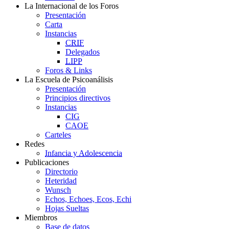
La Internacional de los Foros
Presentación
Carta
Instancias
CRIF
Delegados
LIPP
Foros & Links
La Escuela de Psicoanálisis
Presentación
Principios directivos
Instancias
CIG
CAOE
Carteles
Redes
Infancia y Adolescencia
Publicaciones
Directorio
Heteridad
Wunsch
Echos, Echoes, Ecos, Echi
Hojas Sueltas
Miembros
Base de datos