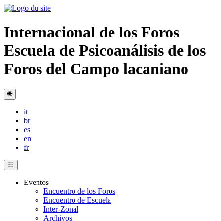
Internacional de los Foros
Escuela de Psicoanálisis de los
Foros del Campo lacaniano
🌐
it
br
es
en
fr
☰
Eventos
Encuentro de los Foros
Encuentro de Escuela
Inter-Zonal
Archivos